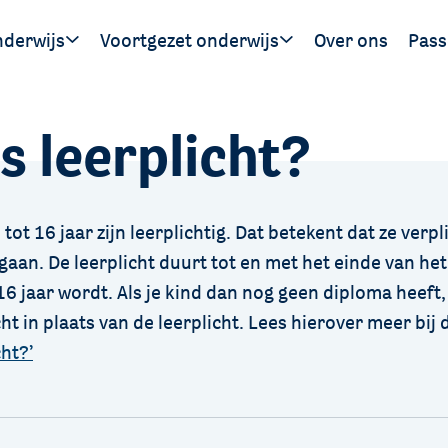
nderwijs
Voortgezet onderwijs
Over ons
Pass
Ouders
Leerlingen
Hand
s leerplicht?
gen
SWV 
SWV 
tot 16 jaar zijn leerplichtig. Dat betekent dat ze verpl
gaan. De leerplicht duurt tot en met het einde van he
16 jaar wordt. Als je kind dan nog geen diploma heeft,
cht in plaats van de leerplicht. Lees hierover meer bij
cht?’