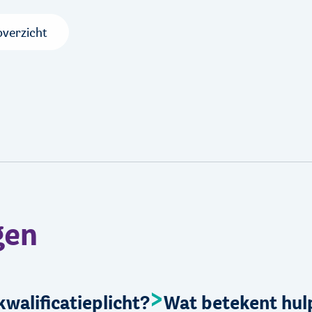
overzicht
gen
kwalificatieplicht?
Wat betekent hul