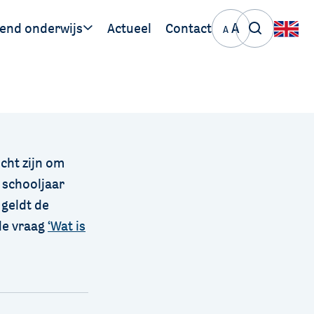
A
end onderwijs
Actueel
Contact
A
ige links
PO Stromenland
VO-VSO Nijmegen
icht zijn om
t schooljaar
 geldt de
 de vraag
‘Wat is