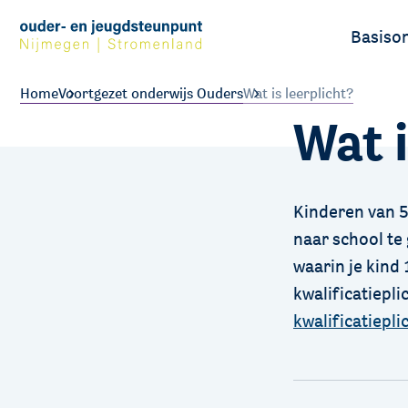
Basiso
Ouders
Home
Voortgezet onderwijs Ouders
Wat is leerplicht?
Wat i
Leerlin
Kinderen van 5 
naar school te 
waarin je kind 
kwalificatiepli
kwalificatiepli