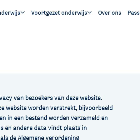
nderwijs
Voortgezet onderwijs
Over ons
Pass
Ouders
Leerlingen
Hand
gen
SWV 
SWV 
ivacy van bezoekers van deze website.
e website worden verstrekt, bijvoorbeeld
nnen in een bestand worden verzameld en
 en andere data vindt plaats in
oals de
Algemene verordening