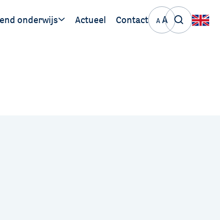
A
end onderwijs
Actueel
Contact
A
ige links
PO Stromenland
VO-VSO Nijmegen