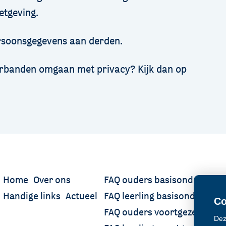
tgeving.
ersoonsgegevens aan derden.
erbanden omgaan met privacy? Kijk dan op
Home
Over ons
FAQ ouders basisonderwijs
Handige links
Actueel
FAQ leerling basisonderwijs
Co
FAQ ouders voortgezet onder
Dez