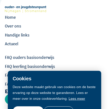
Home
Over ons
Handige links
Actueel
FAQ ouders basisonderwijs
FAQ leerling basisonderwijs
FAQ ouders voortgezet onderwijs
Cookies
FAQ leerling voortgezet onderwijs
Deze website maakt gebruik van cookies om de beste
Een vraag stellen?
ervaring op deze website te garanderen. Lees er
Contact
meer over in onze cookieverklaring.
Lees meer