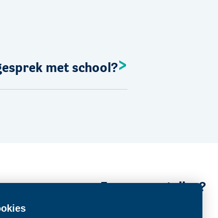
 gesprek met school?
Een vraag stellen?
Contact
okies