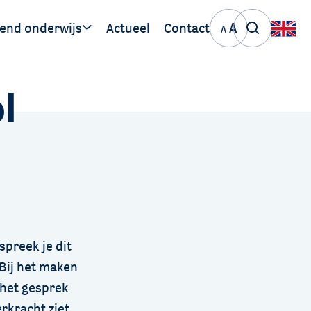
A
end onderwijs
Actueel
Contact
A
ige links
l
PO Stromenland
VO-VSO Nijmegen
spreek je dit
 Bij het maken
s het gesprek
erkracht ziet