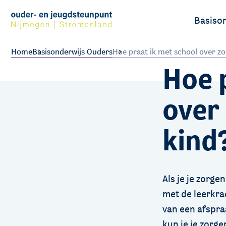
Basiso
Ouders
Home
Basisonderwijs Ouders
Hoe praat ik met school over zo
Hoe 
Leerlin
over
kind
Als je je zorge
met de leerkra
van een afspraa
kun je je zorge