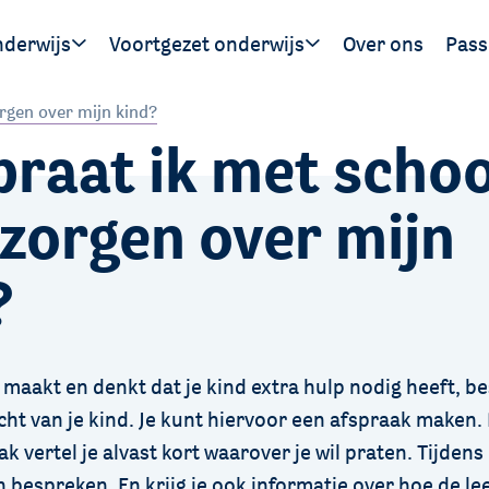
nderwijs
Voortgezet onderwijs
Over ons
Pass
Ouders
Leerlingen
Hand
rgen over mijn kind?
praat ik met schoo
gen
SWV 
SWV 
 zorgen over mijn
?
n maakt en denkt dat je kind extra hulp nodig heeft, be
cht van je kind. Je kunt hiervoor een afspraak maken.
k vertel je alvast kort waarover je wil praten. Tijden
n bespreken. En krijg je ook informatie over hoe de le